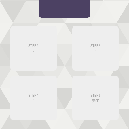
STEP2
STEP3
2
3
STEP4
STEP5
4
完了